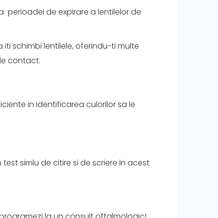
a perioadei de expirare a lentilelor de
 iti schimbi lentilele, oferindu-ti multe
 de contact.
ciente in identificarea culorilor sa le
 test simlu de citire si de scriere in acest
programezi la un consult oftalmologic!