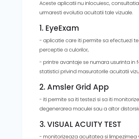
Aceste aplicatii nu inlocuiesc, consultatia
urmaresti evolutia acuitatii tale vizuale.
1. EyeExam
- aplicatie care iti permite sa efectuezi t
perceptie a culorilor,
- printre avantaje se numara usurinta in fol
statistici privind masuratorile acuitatii viz
2. Amsler Grid App
- iti permite sa iti testezi si sa iti monito
degenerarea maculei sau a altor distorsiun
3. VISUAL ACUITY TEST
- monitorizeaza acuitatea si limpezimea v