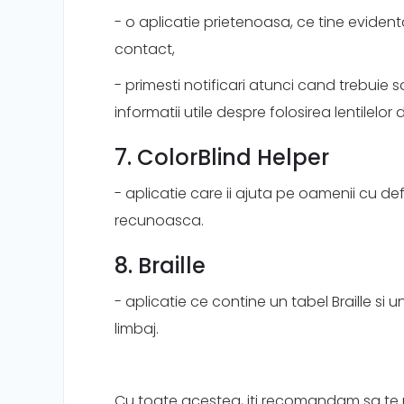
- o aplicatie prietenoasa, ce tine evident
contact,
- primesti notificari atunci cand trebuie sa
informatii utile despre folosirea lentilelor
7. ColorBlind Helper
- aplicatie care ii ajuta pe oamenii cu defi
recunoasca.
8. Braille
- aplicatie ce contine un tabel Braille si un
limbaj.
Cu toate acestea, iti recomandam sa te 