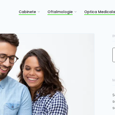
Cabinete
Oftalmologie
Optica Medical
I
M
S
s
s