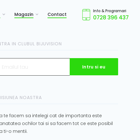
Info & Programari
a
Magazin
Contact
0728 396 437
NTRA IN CLUBUL BIJUVISION
ISIUNEA NOASTRA
a te facem sa intelegi cat de importanta este
anatatea ochilor tai si sa facem tot ce este posibil
a ti-o mentii.