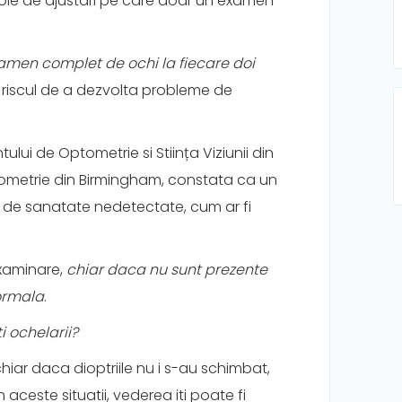
oie de ajustari pe care doar un examen
amen complet de ochi la fiecare doi
si riscul de a dezvolta probleme de
i de Optometrie si Stiința Viziunii din
ometrie din Birmingham, constata ca un
de sanatate nedetectate, cum ar fi
examinare,
chiar daca nu sunt prezente
ormala
.
i ochelarii?
hiar daca dioptriile nu i s-au schimbat,
n aceste situatii, vederea iti poate fi