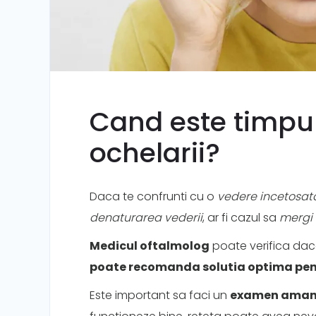
Cand este timpul 
ochelarii?
Daca te confrunti cu o
vedere incetosat
denaturarea vederii
, ar fi cazul sa
mergi 
Medicul oftalmolog
poate verifica daca 
poate recomanda solutia optima pent
Este important sa faci un
examen aman