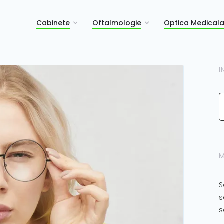
Cabinete
Oftalmologie
Optica Medical
I
M
S
s
s