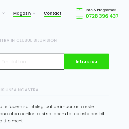
Info & Programari
a
Magazin
Contact
0728 396 437
NTRA IN CLUBUL BIJUVISION
ISIUNEA NOASTRA
a te facem sa intelegi cat de importanta este
anatatea ochilor tai si sa facem tot ce este posibil
a ti-o mentii.