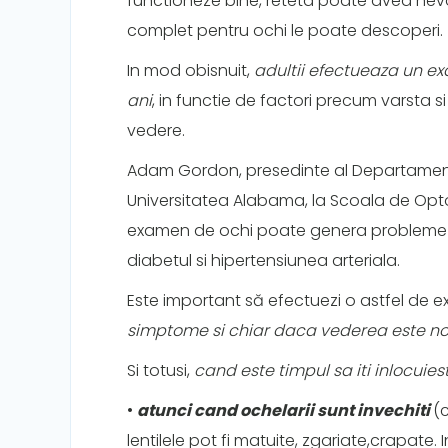
functioneze bine, reteta poate avea nev
complet pentru ochi le poate descoperi.
In mod obisnuit,
adultii efectueaza un ex
ani
, in functie de factori precum varsta 
vedere.
Adam Gordon, presedinte al Departamentulu
Universitatea Alabama, la Scoala de Opt
examen de ochi poate genera probleme 
diabetul si hipertensiunea arteriala.
Este important să efectuezi o astfel de 
simptome si chiar daca vederea este n
Si totusi,
cand este timpul sa iti inlocuiest
•
atunci cand ochelarii sunt invechiti
(c
lentilele pot fi matuite, zgariate,crapate. I