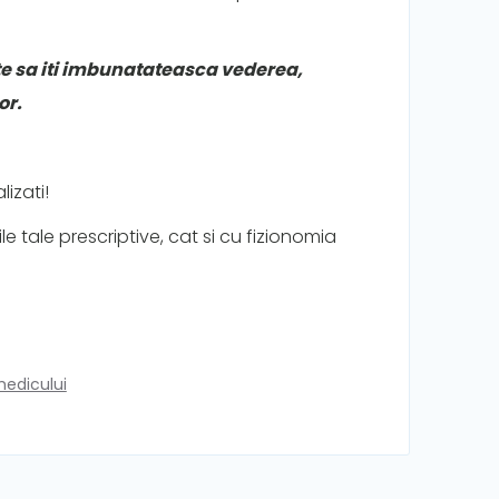
te sa iti imbunatateasca vederea,
or.
izati!
e tale prescriptive, cat si cu fizionomia
medicului