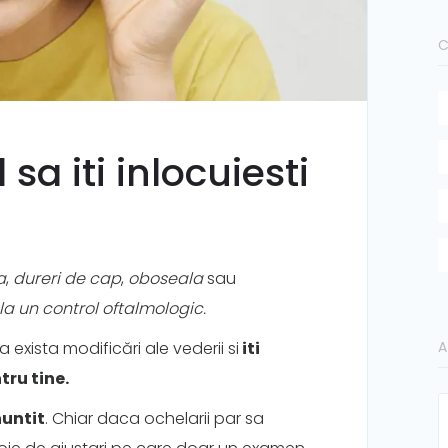
C
sa iti inlocuiesti
a
,
dureri de cap
,
oboseala
sau
la un control oftalmologic.
A
exista modificări ale vederii si
iti
ru tine.
untit
. Chiar daca ochelarii par sa