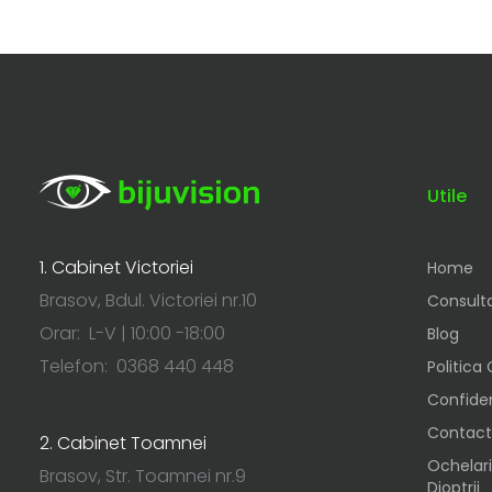
Utile
1. Cabinet Victoriei
Home
Brasov, Bdul. Victoriei nr.10
Consulta
Orar: L-V | 10:00 -18:00
Blog
Telefon: 0368 440 448
Politica
Confiden
Contact
2. Cabinet Toamnei
Ochelari
Brasov, Str. Toamnei nr.9
Dioptrii