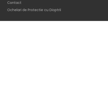
Contact
Ochelari de Protectie cu Dioptrii
Social
Urmareste-ne pe
Inscrie-te in clubul ochelaristilor BijuVision
© 2019 Copyright BijuVision SRL
.