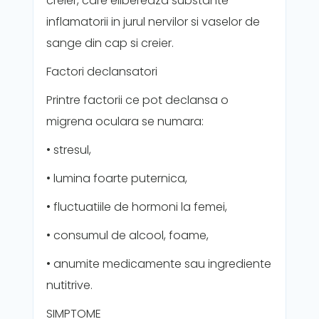
creier, care elibereaza substante
inflamatorii in jurul nervilor si vaselor de
sange din cap si creier.
Factori declansatori
Printre factorii ce pot declansa o
migrena oculara se numara:
• stresul,
• lumina foarte puternica,
• fluctuatiile de hormoni la femei,
• consumul de alcool, foame,
• anumite medicamente sau ingrediente
nutitrive.
SIMPTOME