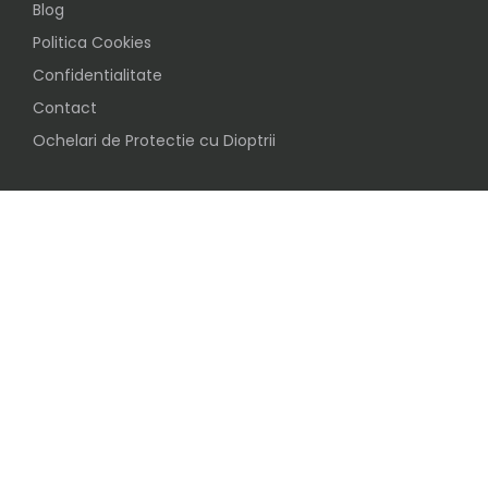
Blog
Politica Cookies
Confidentialitate
Contact
Ochelari de Protectie cu Dioptrii
Social
Urmareste-ne pe
Inscrie-te in clubul ochelaristilor BijuVision