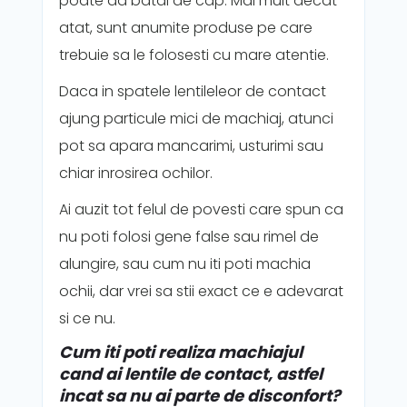
poate da batai de cap. Mai mult decat
atat, sunt anumite produse pe care
trebuie sa le folosesti cu mare atentie.
Daca in spatele lentileleor de contact
ajung particule mici de machiaj, atunci
pot sa apara mancarimi, usturimi sau
chiar inrosirea ochilor.
Ai auzit tot felul de povesti care spun ca
nu poti folosi gene false sau rimel de
alungire, sau cum nu iti poti machia
ochii, dar vrei sa stii exact ce e adevarat
si ce nu.
Cum iti poti realiza machiajul
cand ai lentile de contact, astfel
incat sa nu ai parte de disconfort?