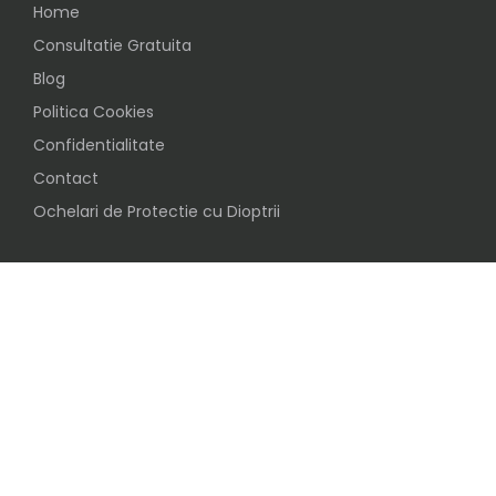
Home
Consultatie Gratuita
Blog
Politica Cookies
Confidentialitate
Contact
Ochelari de Protectie cu Dioptrii
Social
Urmareste-ne pe
Inscrie-te in clubul ochelaristilor BijuVision