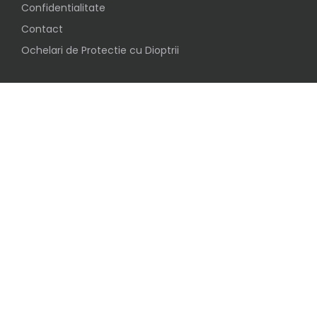
Confidentialitate
Contact
Ochelari de Protectie cu Dioptrii
Social
Urmareste-ne pe
Inscrie-te in clubul ochelaristilor BijuVision