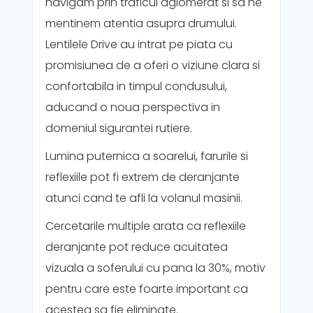
navigam prin traficul aglomerat si sa ne
mentinem atentia asupra drumului.
Lentilele Drive au intrat pe piata cu
promisiunea de a oferi o viziune clara si
confortabila in timpul condusului,
aducand o noua perspectiva in
domeniul sigurantei rutiere.
Lumina puternica a soarelui, farurile si
reflexiile pot fi extrem de deranjante
atunci cand te afli la volanul masinii.
Cercetarile multiple arata ca reflexiile
deranjante pot reduce acuitatea
vizuala a soferului cu pana la 30%, motiv
pentru care este foarte important ca
acestea sa fie eliminate.