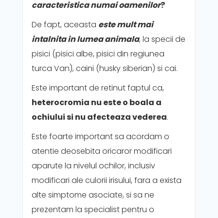
caracteristica numai oamenilor
?
De fapt, aceasta
este mult mai
intalnita in lumea animala
, la specii de
pisici (pisici albe, pisici din regiunea
turca Van), caini (husky siberian) si cai.
Este important de retinut faptul ca,
heterocromia nu este o boala a
ochiului si nu afecteaza vederea
.
Este foarte important sa acordam o
atentie deosebita oricaror modificari
aparute la nivelul ochilor, inclusiv
modificari ale culorii irisului, fara a exista
alte simptome asociate, si sa ne
prezentam la specialist pentru o