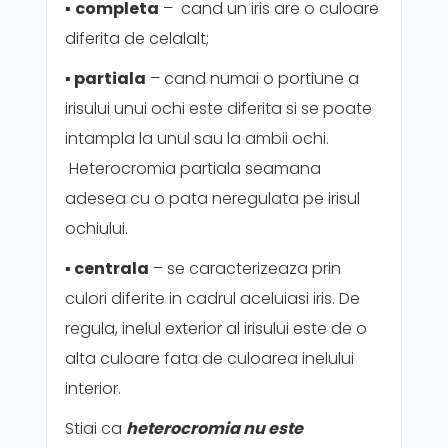
▪️
completa
– cand un iris are o culoare
diferita de celalalt;
▪️
partiala
– cand numai o portiune a
irisului unui ochi este diferita si se poate
intampla la unul sau la ambii ochi.
Heterocromia partiala seamana
adesea cu o pata neregulata pe irisul
ochiului.
▪️ centrala
– se caracterizeaza prin
culori diferite in cadrul aceluiasi iris. De
regula, inelul exterior al irisului este de o
alta culoare fata de culoarea inelului
interior.
Stiai ca
heterocromia nu este