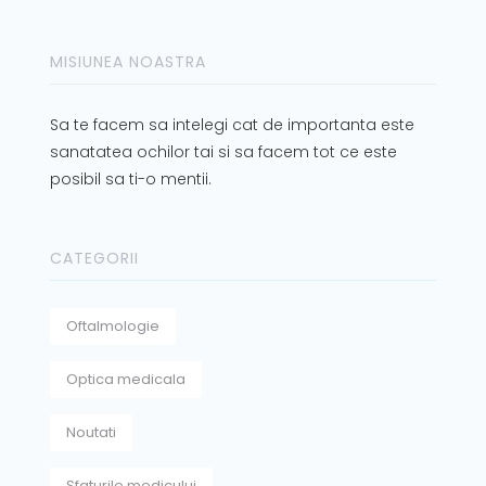
MISIUNEA NOASTRA
Sa te facem sa intelegi cat de importanta este
sanatatea ochilor tai si sa facem tot ce este
posibil sa ti-o mentii.
CATEGORII
Oftalmologie
Optica medicala
Noutati
Sfaturile medicului