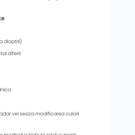
te
 dioptrii)
al diferit
lnica
sadar vei sesiza modificarea culorii
s medical si trebuie sa-ti cunosti