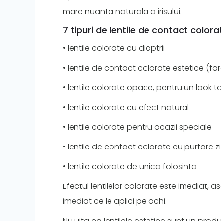
mare nuanta naturala a irisului.
7 tipuri de lentile de contact colora
• lentile colorate cu dioptrii
• lentile de contact colorate estetice (fara
• lentile colorate opace, pentru un look tot
• lentile colorate cu efect natural
• lentile colorate pentru ocazii speciale
• lentile de contact colorate cu purtare zi
• lentile colorate de unica folosinta
Efectul lentilelor colorate este imediat, a
imediat ce le aplici pe ochi.
Nu uita ca lentilele estetice sunt un produ