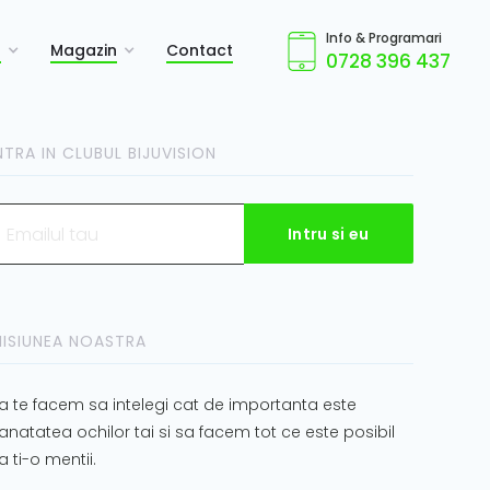
Info & Programari
a
Magazin
Contact
0728 396 437
NTRA IN CLUBUL BIJUVISION
ISIUNEA NOASTRA
a te facem sa intelegi cat de importanta este
anatatea ochilor tai si sa facem tot ce este posibil
a ti-o mentii.