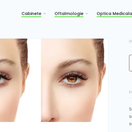
Cabinete
Oftalmologie
Optica Medical
I
M
S
s
s