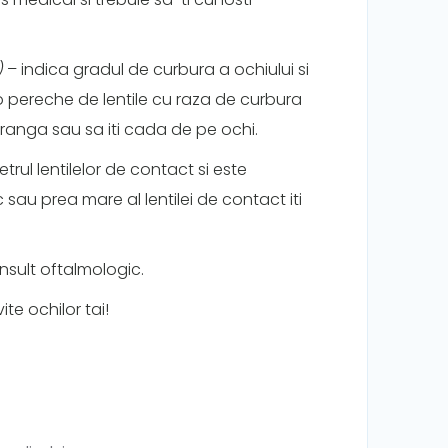
)
– indica gradul de curbura a ochiului si
 o pereche de lentile cu raza de curbura
tranga sau sa iti cada de pe ochi.
trul lentilelor de contact si este
 sau prea mare al lentilei de contact iti
onsult oftalmologic.
ite ochilor tai!