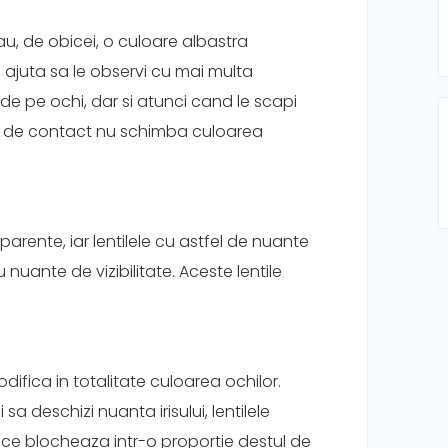
au, de obicei, o culoare albastra
 ajuta sa le observi cu mai multa
 de pe ochi, dar si atunci cand le scapi
e de contact nu schimba culoarea
arente, iar lentilele cu astfel de nuante
 nuante de vizibilitate. Aceste lentile
ifica in totalitate culoarea ochilor.
 sa deschizi nuanta irisului, lentilele
e blocheaza intr-o proportie destul de