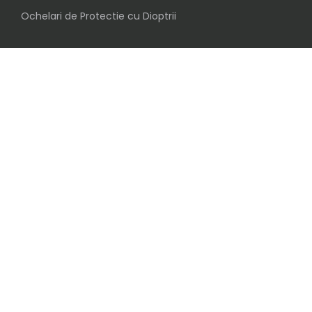
Ochelari de Protectie cu Dioptrii
Social
Urmareste-ne pe
Inscrie-te in clubul ochelaristilor BijuVision
© 2019 Copyright BijuVision SRL
.