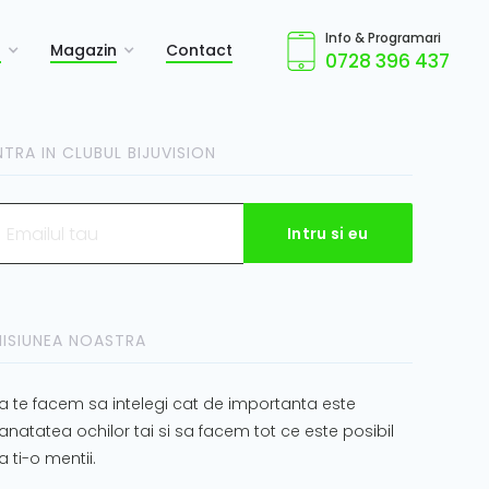
Info & Programari
a
Magazin
Contact
0728 396 437
NTRA IN CLUBUL BIJUVISION
ISIUNEA NOASTRA
a te facem sa intelegi cat de importanta este
anatatea ochilor tai si sa facem tot ce este posibil
a ti-o mentii.