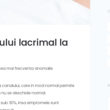
C
lui lacrimal la
 cea mai frecventa anomalie
A
canalului, care in mod normal permite
u nu se deschide normal.
e sub 30%, insa simptomele sunt