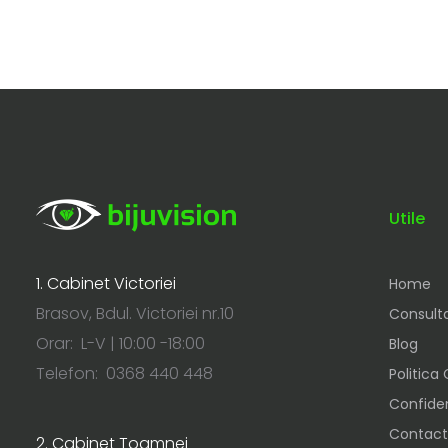
Utile
1. Cabinet Victoriei
Home
Brasov, Bdul. Victoriei nr.10
Consulta
Orar: L-V | 10:00 -18:00
Blog
Telefon: 0368 440 448
Politica
Confiden
Contact
2. Cabinet Toamnei