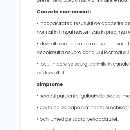
prezente la aproximativ 2-4% dintre nou-
Cauze la nou-nascuti
• incapacitatea tesutului de acoperire d
normal in timpul nasterii sau in preajma na
• dezvoltarea anormala a osului nasului
neobisnuita asupra canalului lacrimal si il
• locul in care se scurg lacrimile in canal
nedezvoltata.
Simptome
• secretii purulente, galbui-albicioase, 
• cojite pe pleoape dimineata si ochisori ”li
• ochi umed pe toata perioada zilei,