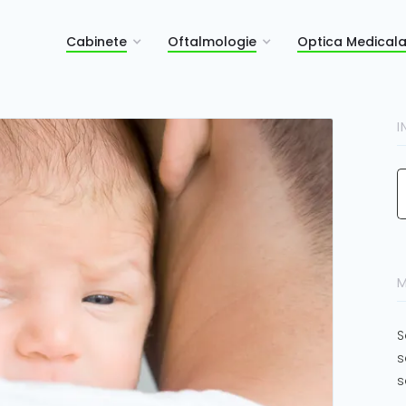
Cabinete
Oftalmologie
Optica Medical
I
M
S
s
s