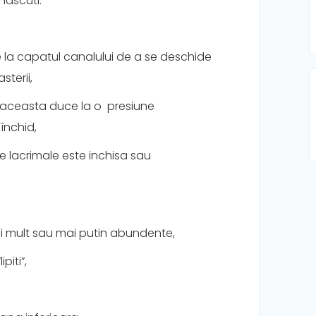
nascuti.
e la capatul canalului de a se deschide
sterii,
 (aceasta duce la o presiune
 închid,
ele lacrimale este inchisa sau
mai mult sau mai putin abundente,
piti”,