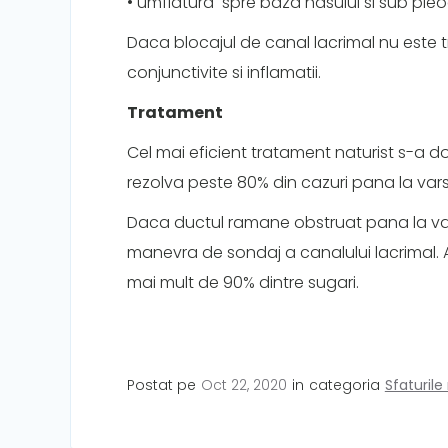
• umflatura spre baza nasului si sub ple
Daca blocajul de canal lacrimal nu este 
conjunctivite si inflamatii.
Tratament
Cel mai eficient tratament naturist s-a do
rezolva peste 80% din cazuri pana la var
Daca ductul ramane obstruat pana la var
manevra de sondaj a canalului lacrimal. 
mai mult de 90% dintre sugari.
Postat pe
Oct 22, 2020
in
categoria
Sfaturile