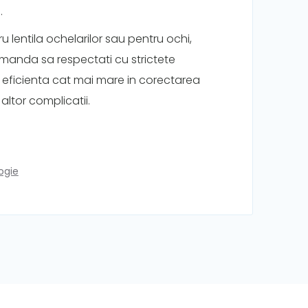
.
ru lentila ochelarilor sau pentru ochi,
manda sa respectati cu strictete
o eficienta cat mai mare in corectarea
altor complicatii.
ogie