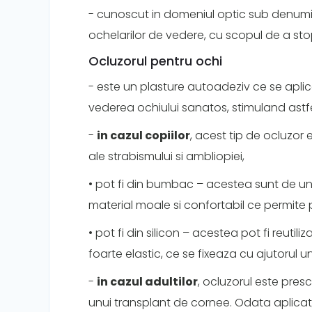
- cunoscut in domeniul optic sub denumirea
ochelarilor de vedere, cu scopul de a st
Ocluzorul pentru ochi
- este un plasture autoadeziv ce se aplic
vederea ochiului sanatos, stimuland astfe
-
in cazul copiilor
, acest tip de ocluzor 
ale strabismului si ambliopiei,
• pot fi din bumbac – acestea sunt de unic
material moale si confortabil ce permite piel
• pot fi din silicon – acestea pot fi reutili
foarte elastic, ce se fixeaza cu ajutorul une
-
in cazul adultilor
, ocluzorul este pres
unui transplant de cornee. Odata aplicat,