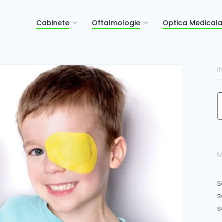
Cabinete
Oftalmologie
Optica Medical
I
M
S
s
s