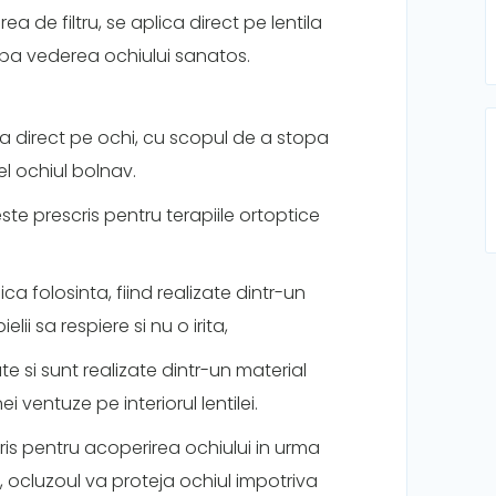
 de filtru, se aplica direct pe lentila
opa vederea ochiului sanatos.
a direct pe ochi, cu scopul de a stopa
l ochiul bolnav.
este prescris pentru terapiile ortoptice
a folosinta, fiind realizate dintr-un
ii sa respiere si nu o irita,
zate si sunt realizate dintr-un material
i ventuze pe interiorul lentilei.
cris pentru acoperirea ochiului in urma
 ocluzoul va proteja ochiul impotriva