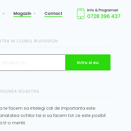
Info & Programari
a
Magazin
Contact
0728 396 437
NTRA IN CLUBUL BIJUVISION
ISIUNEA NOASTRA
a te facem sa intelegi cat de importanta este
anatatea ochilor tai si sa facem tot ce este posibil
a ti-o mentii.