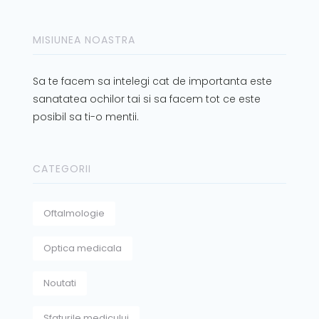
MISIUNEA NOASTRA
Sa te facem sa intelegi cat de importanta este
sanatatea ochilor tai si sa facem tot ce este
posibil sa ti-o mentii.
CATEGORII
Oftalmologie
Optica medicala
Noutati
Sfaturile medicului