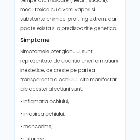
temperaturi ridicate (fierarii, sticlarii),
medii toxice cu diversi vapori si
substante chimice, praf, frig extrem, dar
poate exista si o predispozitie genetica.
Simptome
Simptomele pterigionului sunt
reprezentate de aparitia unei formatiuni
inestetice, ce creste pe partea
transparenta a ochiului. Alte manifestari
ale acestei afectiuni sunt:
• inflamatia ochiului,
• inrosirea ochiului,
• mancarime,
• usturime,